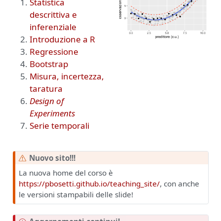
Statistica
descrittiva e
inferenziale
Introduzione a R
Regressione
Bootstrap
Misura, incertezza,
taratura
Design of
Experiments
Serie temporali
A
Nuovo sito!!!
v
La nuova home del corso è
v
https://pbosetti.github.io/teaching_site/
, con anche
i
le versioni stampabili delle slide!
s
o