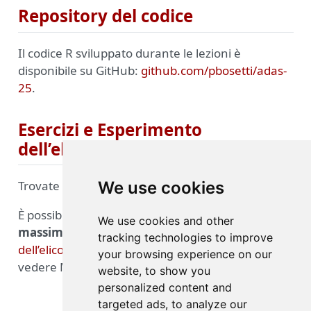
Repository del codice
Il codice R sviluppato durante le lezioni è
disponibile su GitHub:
github.com/pbosetti/adas-
25
.
Esercizi e Esperimento
dell’elicottero
We use cookies
Trovate
qui
alcuni esercizi risolti.
È possibile lavorare
per gruppi indipendenti di
We use cookies and other
massimo 2 persone
all’
esperimento
tracking technologies to improve
dell’elicottero
. Per le modalità di consegna,
your browsing experience on our
vedere Moodle.
website, to show you
personalized content and
targeted ads, to analyze our