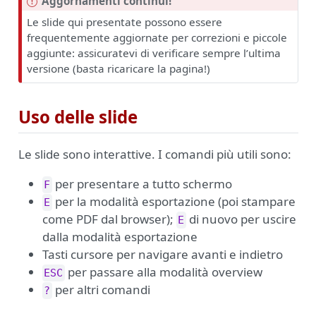
I
Aggornamenti continui!
m
Le slide qui presentate possono essere
p
frequentemente aggiornate per correzioni e piccole
o
aggiunte: assicuratevi di verificare sempre l’ultima
r
versione (basta ricaricare la pagina!)
t
a
n
Uso delle slide
t
e
Le slide sono interattive. I comandi più utili sono:
per presentare a tutto schermo
F
per la modalità esportazione (poi stampare
E
come PDF dal browser);
di nuovo per uscire
E
dalla modalità esportazione
Tasti cursore per navigare avanti e indietro
per passare alla modalità overview
ESC
per altri comandi
?